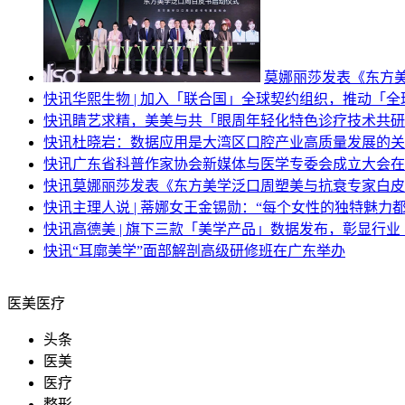
莫娜丽莎发表《东方
快讯
华熙生物 | 加入「联合国」全球契约组织，推动「
快讯
睛艺求精，美美与共「眼周年轻化特色诊疗技术共研
快讯
杜晓岩：数据应用是大湾区口腔产业高质量发展的关
快讯
广东省科普作家协会新媒体与医学专委会成立大会在
快讯
莫娜丽莎发表《东方美学泛口周塑美与抗衰专家白皮
快讯
主理人说 | 蒂娜女王金锡勋：“每个女性的独特魅力
快讯
高德美 | 旗下三款「美学产品」数据发布，彰显行
快讯
“耳廓美学”面部解剖高级研修班在广东举办
医美医疗
头条
医美
医疗
整形