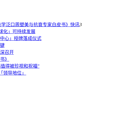
美学泛口周塑美与抗衰专家白皮书》
快讯
3
全球化」可持续发展
中心」授牌落成仪式
键
深召开
书》
都值得被珍视和祝福”
业「领导地位」