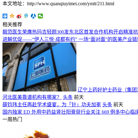
本文地址：http://www.quanqiuyimei.com/ymtt/211.html
相关推荐
靓范医生荣膺热玛吉轻颜300发东北区首发合作机构开启精准
进解优促——“伊人三悦·成都有约” 一场“面对面”的医美产业
辽宁上药好护士药业（集团
河北医美靠谱机构有哪家？
头条
前天
薛钧玮主任再赴学术盛宴，为「针」功夫加冕
头条
前天
国内独家 ED 外用中药益肾壮阳膏获行业关注 669 例多中心
一周热门