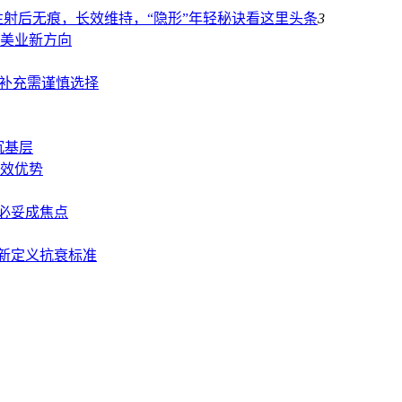
射后无痕，长效维持，“隐形”年轻秘诀看这里
头条
3
美业新方向
童补充需谨慎选择
沉基层
效优势
必妥成焦点
重新定义抗衰标准