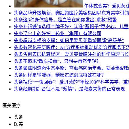
午休式变美？爱贝芙注
头条
品牌升级焕新，赛红颜医疗美容集团以东方美学引领
头条
这3种身体信号，是血管在向你发出“求救”预警
头条
补钙铁锌选哪个牌子好？认准“蓝帽子”更安心，儿
头条
辽宁上药好护士药业（集团）有限公司
头条
超越皮相的支撑：如何用爱贝芙重塑面部“高级美”
头条
数智化基层医疗：AI 诊疗系统推动优质诊疗服务下
头条
告别表层抗衰误区：爱贝芙骨膜注射的科学原理与长
头条
不追求“改头换面”，只想要自然年轻？
头条
聚焦阴道微生态平衡：宫颈癌防治年会，妥菲琳&梵
头条
同样是输液器，精密过滤到底特殊在哪？
头条
拒绝“一夜回春”！爱贝芙的“年轻10岁”科学美学，
头条
经前期综合征不是 “矫情”，是激素失衡的正常表现
医美医疗
头条
医美