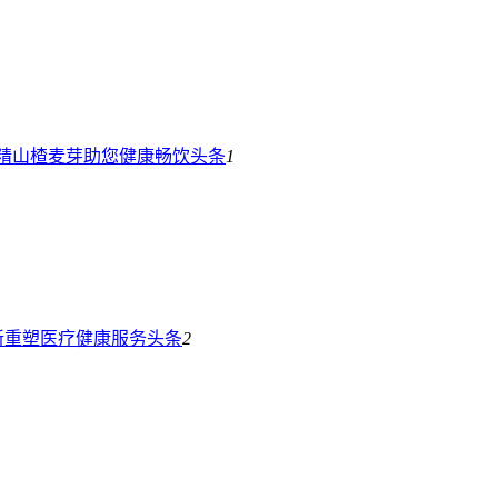
精山楂麦芽助您健康畅饮
头条
1
新重塑医疗健康服务
头条
2