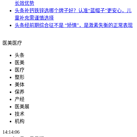
长效优势
头条
补钙铁锌选哪个牌子好？认准“蓝帽子”更安心，儿
童补充需谨慎选择
头条
经前期综合征不是 “矫情”，是激素失衡的正常表现
医美医疗
头条
医美
医疗
整形
美体
保养
产经
医美展
技术
机构
14:14:07