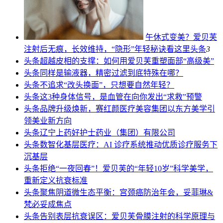
午休式变美？爱贝芙
注射后无痕，长效维持，“隐形”年轻秘诀看这里
头条
3
头条
超越皮相的支撑：如何用爱贝芙重塑面部“高级美”
头条
同样是输液器，精密过滤到底特殊在哪？
头条
不追求“改头换面”，只想要自然年轻？
头条
这3种身体信号，是血管在向你发出“求救”预警
头条
品牌升级焕新，赛红颜医疗美容集团以东方美学引
领美业新方向
头条
辽宁上药好护士药业（集团）有限公司
头条
数智化基层医疗：AI 诊疗系统推动优质诊疗服务下
沉基层
头条
拒绝“一夜回春”！爱贝芙的“年轻10岁”科学美学，
重新定义抗衰标准
头条
聚焦阴道微生态平衡：宫颈癌防治年会，妥菲琳&
梵必妥成焦点
头条
告别表层抗衰误区：爱贝芙骨膜注射的科学原理与