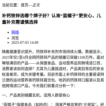
当前位置：
首页
―
正文
补钙铁锌选哪个牌子好？认准“蓝帽子”更安心，儿
童补充需谨慎选择
网络
浏览
2025-07-03 14:49
随着健康意识提升，钙铁锌补充剂市场持续火爆。数据显示，
2025年仅1至4月全网钙铁锌产品的销量已突破1100万件。面对
琳琅满目的产品——从保健食品、运动营养品到跨境进口货，
消费者该如何选择？尤其为儿童挑选时，产品类别背后的安全
标准差异，成为关键考量。目前市面上补钙铁锌的主要是诺特
兰德的运动营养类钙铁锌直饮包、哈药的钙铁锌口服液以及其
他跨境进口产品，今天我们就重点分析一下：
一、产品类别暗藏玄机，适用人群是核心
“蓝帽子”保健食品（如哈药）： 国家严格监管的“正规军”。经