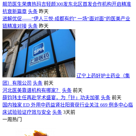
靓范医生荣膺热玛吉轻颜300发东北区首发合作机构开启精准
抗衰新篇章
头条
昨天
进解优促——“伊人三悦·成都有约” 一场“面对面”的医美产业
链精准对接
头条
昨天
辽宁上药好护士药业（集
团）有限公司
头条
前天
河北医美靠谱机构有哪家？
头条
前天
薛钧玮主任再赴学术盛宴，为「针」功夫加冕
头条
前天
国内独家 ED 外用中药益肾壮阳膏获行业关注 669 例多中心临
床试验验证疗效与安全
头条
3天前
一周热门