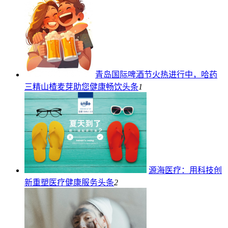
青岛国际啤酒节火热进行中，哈药
三精山楂麦芽助您健康畅饮
头条
1
源海医疗：用科技创
新重塑医疗健康服务
头条
2